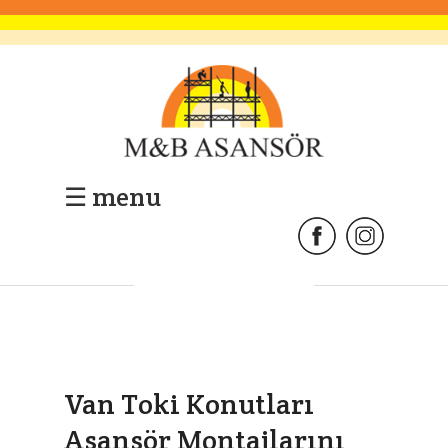
Ana
Sayfa
☰ menu
Firma
Profili
Hizmetler
Kalite
Van Toki Konutları
Belgelerimiz
Asansör Montajlarını